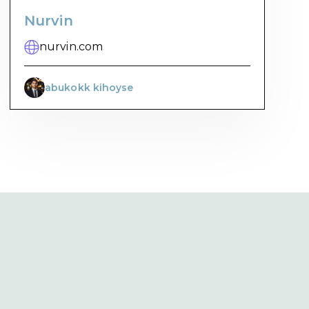
Nurvin
nurvin.com
abukokk kihoyse