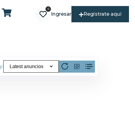
0
Ingresar
Regístrate aquí
y: