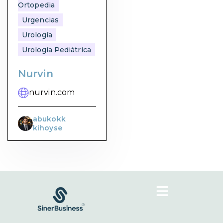
Ortopedia
Urgencias
Urología
Urología Pediátrica
Nurvin
nurvin.com
abukokk
kihoyse