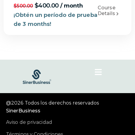
$
400.00
/ month
$
500.00
Course
Details
¡Obtén un período de prueba
de 3 months!
@2026 Todos los derechos reservados
SinerBusiness
Aviso de privacidad
Términos y Condiciones